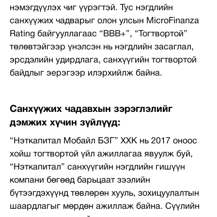
нэмэгдүүлэх чиг үүрэгтэй. Тус нэгдлийн
санхүүжих чадварыг олон улсын MicroFinanza
Rating байгууллагаас “BBB+”, “Тогтвортой”
төлөвтэйгээр үнэлсэн нь нэгдлийн засаглал,
эрсдэлийн удирдлага, санхүүгийн тогтвортой
байдлыг эерэгээр илэрхийлж байна.
Санхүүжих чадавхын зэрэглэлийг
дэмжих хүчин зүйлүүд:
“Нэткапитал Мобайл БЗГ” ХХК нь 2017 оноос
хойш тогтвортой үйл ажиллагаа явуулж буй,
“Нэткапитал” санхүүгийн нэгдлийн гишүүн
компани бөгөөд барьцаат зээлийн
бүтээгдэхүүнд төвлөрөн хууль, зохицуулалтын
шаардлагыг мөрдөн ажиллаж байна. Сүүлийн