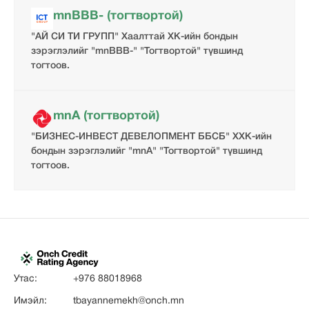
mnBBB- (тогтвортой)
"АЙ СИ ТИ ГРУПП" Хаалттай ХК-ийн бондын
зэрэглэлийг "mnBBB-" "Тогтвортой" түвшинд
тогтоов.
mnA (тогтвортой)
"БИЗНЕС-ИНВЕСТ ДЕВЕЛОПМЕНТ ББСБ" ХХК-ийн
бондын зэрэглэлийг "mnA" "Тогтвортой" түвшинд
тогтоов.
Утас:
+976 88018968
Имэйл:
tbayannemekh@onch.mn