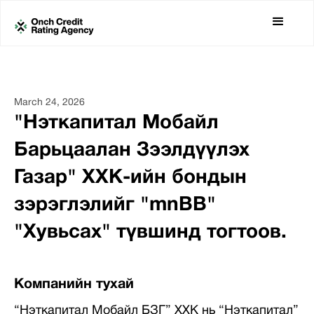
March 24, 2026
"Нэткапитал Мобайл
Барьцаалан Зээлдүүлэх
Газар" ХХК-ийн бондын
зэрэглэлийг "mnBB"
"Хувьсах" түвшинд тогтоов.
Компанийн тухай
“Нэткапитал Мобайл БЗГ” ХХК нь “Нэткапитал”