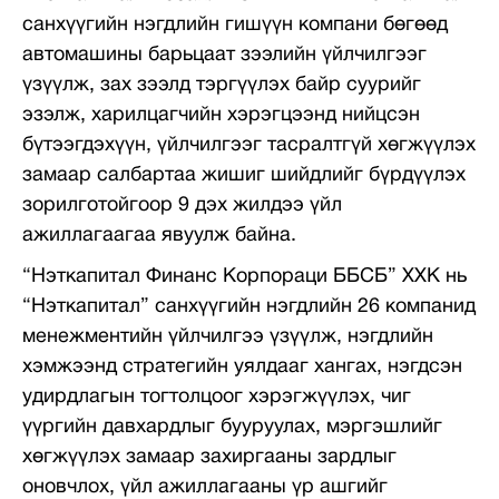
санхүүгийн нэгдлийн гишүүн компани бөгөөд
автомашины барьцаат зээлийн үйлчилгээг
үзүүлж, зах зээлд тэргүүлэх байр суурийг
эзэлж, харилцагчийн хэрэгцээнд нийцсэн
бүтээгдэхүүн, үйлчилгээг тасралтгүй хөгжүүлэх
замаар салбартаа жишиг шийдлийг бүрдүүлэх
зорилготойгоор 9 дэх жилдээ үйл
ажиллагаагаа явуулж байна.
“Нэткапитал Финанс Корпораци ББСБ” ХХК нь
“Нэткапитал” санхүүгийн нэгдлийн 26 компанид
менежментийн үйлчилгээ үзүүлж, нэгдлийн
хэмжээнд стратегийн уялдааг хангах, нэгдсэн
удирдлагын тогтолцоог хэрэгжүүлэх, чиг
үүргийн давхардлыг бууруулах, мэргэшлийг
хөгжүүлэх замаар захиргааны зардлыг
оновчлох, үйл ажиллагааны үр ашгийг