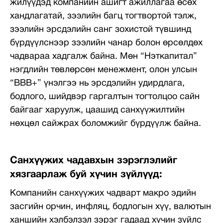
жилүүдэд компанийн ашигт ажиллагаа өсөх
хандлагатай, зээлийн багц тогтвортой тэлж,
зээлийн эрсдэлийн санг зохистой түвшинд
бүрдүүлснээр зээлийн чанар болон өрсөлдөх
чадвараа хадгалж байна. Мөн “Нэткапитал”
нэгдлийн төвлөрсөн менежмент, олон улсын
“BBB+” үнэлгээ нь эрсдэлийн удирдлага,
бодлого, шийдвэр гаргалтын тогтолцоо сайн
байгааг харуулж, цаашид санхүүжилтийн
нөхцөл сайжрах боломжийг бүрдүүлж байна.
Санхүүжих чадавхын зэрэглэлийг
хязгаарлаж буй хүчин зүйлүүд:
Компанийн санхүүжих чадварт макро эдийн
засгийн орчин, инфляц, бодлогын хүү, валютын
ханшийн хэлбэлзэл зэрэг гадаад хүчин зүйлс