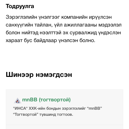
Тодруулга
Зэрэглэлийн үнэлгээг компанийн ирүүлсэн
санхүүгийн тайлан, үйл ажиллагааны мэдээлэл
болон нийтэд нээлттэй эх сурвалжид үндэслэн
хараат бус байдлаар үнэлсэн болно.
Шинээр нэмэгдсэн
mnBB (тогтвортой)
"ИНСА" ХХК-ийн бондын зэрэглэлийг “mnBB”
“Тогтвортой” түвшинд тогтоов.