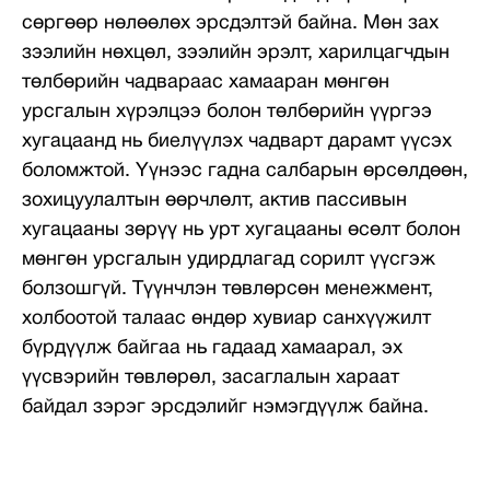
сөргөөр нөлөөлөх эрсдэлтэй байна. Мөн зах
зээлийн нөхцөл, зээлийн эрэлт, харилцагчдын
төлбөрийн чадвараас хамааран мөнгөн
урсгалын хүрэлцээ болон төлбөрийн үүргээ
хугацаанд нь биелүүлэх чадварт дарамт үүсэх
боломжтой. Үүнээс гадна салбарын өрсөлдөөн,
зохицуулалтын өөрчлөлт, актив пассивын
хугацааны зөрүү нь урт хугацааны өсөлт болон
мөнгөн урсгалын удирдлагад сорилт үүсгэж
болзошгүй. Түүнчлэн төвлөрсөн менежмент,
холбоотой талаас өндөр хувиар санхүүжилт
бүрдүүлж байгаа нь гадаад хамаарал, эх
үүсвэрийн төвлөрөл, засаглалын хараат
байдал зэрэг эрсдэлийг нэмэгдүүлж байна.